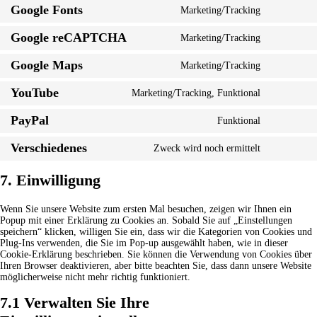
Google Fonts
Marketing/Tracking
Consent
to
Google reCAPTCHA
Marketing/Tracking
service
Consent
google-
to
fonts
Google Maps
Marketing/Tracking
service
Consent
google-
to
recaptcha
YouTube
Marketing/Tracking, Funktional
service
Consent
google-
to
maps
PayPal
Funktional
service
Consent
youtube
to
Verschiedenes
Zweck wird noch ermittelt
service
Consent
paypal
to
7. Einwilligung
service
verschiede
Wenn Sie unsere Website zum ersten Mal besuchen, zeigen wir Ihnen ein
Popup mit einer Erklärung zu Cookies an. Sobald Sie auf „Einstellungen
speichern“ klicken, willigen Sie ein, dass wir die Kategorien von Cookies und
Plug-Ins verwenden, die Sie im Pop-up ausgewählt haben, wie in dieser
Cookie-Erklärung beschrieben. Sie können die Verwendung von Cookies über
Ihren Browser deaktivieren, aber bitte beachten Sie, dass dann unsere Website
möglicherweise nicht mehr richtig funktioniert.
7.1 Verwalten Sie Ihre